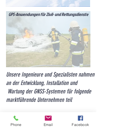
GPS-Anwendungen für Zivil- und Rettungsdienste
Unsere Ingenieure und Spezialisten nahmen
an der Entwicklung, Installation und
Wartung der GNSS-Systemen für folgende
marktführende Unternehmen teil
- BMW - KMW
- Siemens
Phone
Email
Facebook
- Daimler -