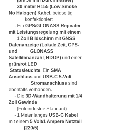
(bis 50 mm Durchmesser)
-
30 meter H155 (Low Smoke
No Halogen) Kabel,
beidseitig
konfektioniert
- Ein
GPS/GLONASS Repeater
mit Leistungsregelung mit einem
1 Zoll Bildschirm
mit
GNSS
Datenanzeige (Lokale Zeit, GPS-
und GLONASS
Satellitenanzahl, HDOP)
und einer
grün/rot LED
Statusleuchte
. Ein
SMA
Anschluss
und
USB-C 5-Volt
Stromanschluss
sind
ebenfalls vorhanden.
- Die
3D-Wandhalterung mit 1/4
Zoll Gewinde
(Fotoindustrie Standard)
- 1 Meter langes
USB-C Kabel
mit einem
5 Volt/1 Ampere Netzteil
(220/5)