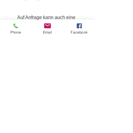
Auf Anfrage kann auch eine
Version mit
Systemoszillationskontrolle
Phone
Email
Facebook
ebenfalls bestellt werden.
Produkt anfragen
Kontakt
Tel:
+4923128007081
info@gpsinfrastructure.com
Impressum
Datenschutz