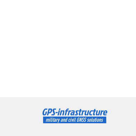
GPS-infrastructure
military and civil GNSS solutions