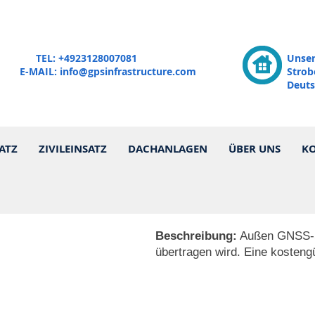
TEL: +4923128007081
Unser
E-MAIL:
info@gpsinfrastructure.com
Strob
Deuts
ATZ
ZIVILEINSATZ
DACHANLAGEN
ÜBER UNS
K
Beschreibung:
Außen GNSS-Si
übertragen wird. Eine kosteng