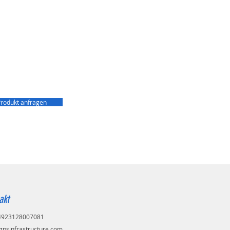
rodukt anfragen
akt
+4923128007081
gpsinfrastructure.com